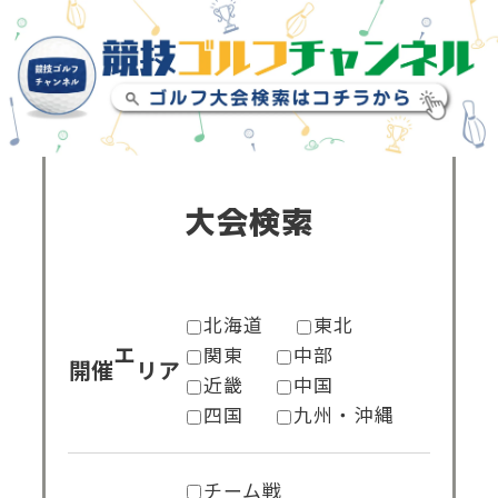
大会検索
北海道
東北
関東
中部
開催エリア
近畿
中国
四国
九州・沖縄
チーム戦