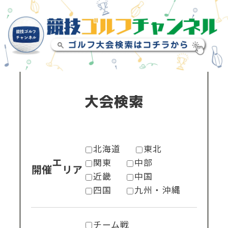
大会検索
北海道
東北
関東
中部
開催エリア
近畿
中国
四国
九州・沖縄
チーム戦