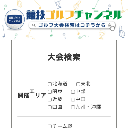
大会検索
北海道
東北
関東
中部
開催エリア
近畿
中国
四国
九州・沖縄
チーム戦