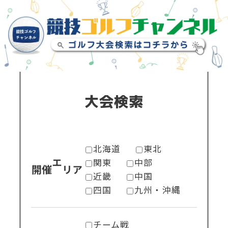
大会検索
北海道
東北
関東
中部
開催エリア
近畿
中国
四国
九州・沖縄
チーム戦